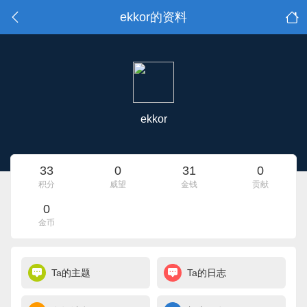
ekkor的资料
ekkor
33
0
31
0
积分
威望
金钱
贡献
0
金币
Ta的主题
Ta的日志