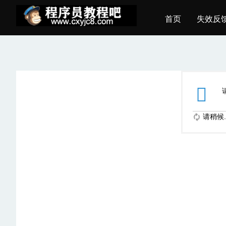
首页
失效反
请稍候..