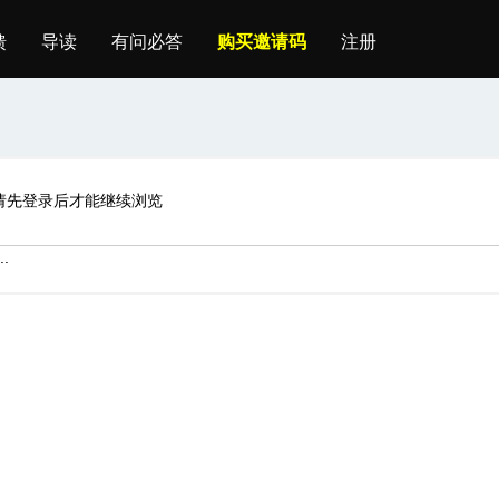
馈
导读
有问必答
购买邀请码
注册
请先登录后才能继续浏览
.