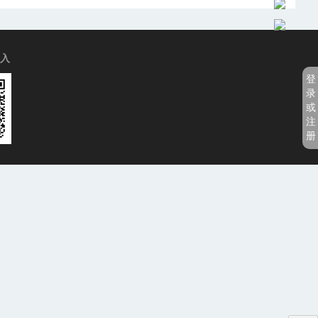
入
登
录
或
注
册