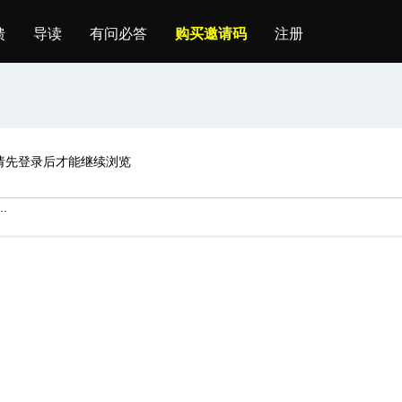
馈
导读
有问必答
购买邀请码
注册
请先登录后才能继续浏览
.