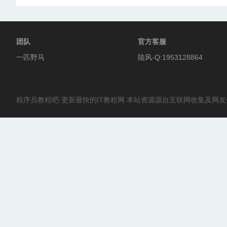
团队
官方客服
一匹野马
陆风-Q:1953128864
程序员教程吧-更新最快的IT教程网 本站资源源自互联网收集及网友分享-