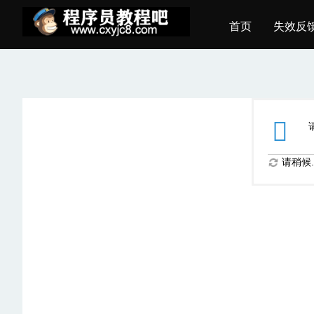
首页
失效反
请稍候..