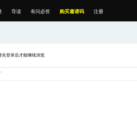
馈
导读
有问必答
购买邀请码
注册
请先登录后才能继续浏览
.