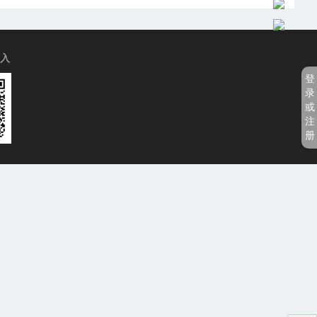
入
登
录
或
注
册