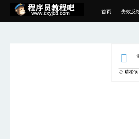
首页
失效反
请稍候..